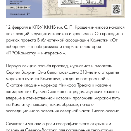
12 февраля в КГБУ ККНБ им. С. П. Крашенинникова начался
цикл лекций ведущих историков и краеведов. Он проходит в
рамках проекта Библиотечной ассоциации Камчатки «От
побережья – к побережью» и открытого лектория
«ПРОКамчатку = интересно!».
Первую лекцию прочёл краевед, журналист и писатель
Сергей Вахрин. Она была посвящена 310-летию открытия
морского пути «в Камчатку», когда на построенной в
Охотске «лодии» мореход Никифор Треска и казачий
пятидесятник Кузьма Соколов с отрядом якутских казаков
впервые в отечественной истории проложили морской путь
на Камчатку, положив, таким образом, начало
экспедиционного освоения северной части Тихого океана.
Слушатели узнали о роли географического открытия и
освоения Северо-Востока для расширения территории