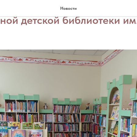
ря состоялось открытие об
Новости
ой детской библиотеки им. 