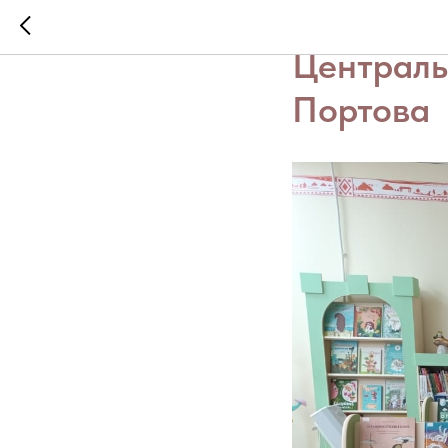
5 сентяб
Центральн
Портова