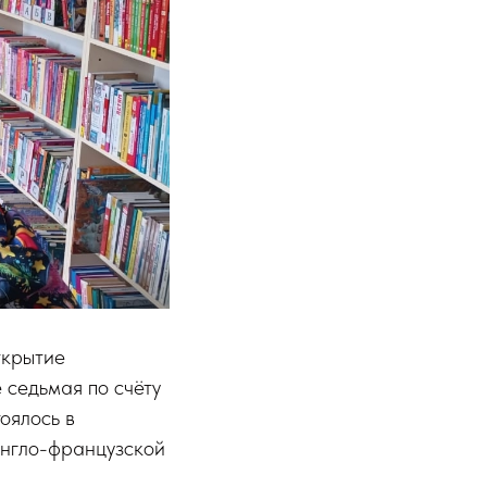
ткрытие
 седьмая по счёту
оялось в
англо-французской