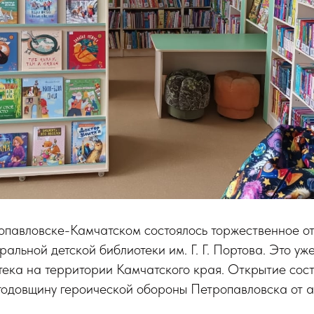
ропавловске-Камчатском состоялось торжественное о
альной детской библиотеки им. Г. Г. Портова. Это уже
ека на территории Камчатского края. Открытие сост
 годовщину героической обороны Петропавловска от 